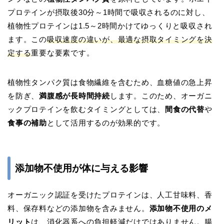
プロテインが摂取後30分～1時間で吸収されるのに対し、
植物性プロテインは1.5～2時間かけてゆっくりと吸収され
ます。この
吸収速度の違いが、最適な摂取タイミングを決
定する
重要な要素です。
植物性タンパク質は食物繊維を含むため、血糖値の急上昇
を防ぎ、
満腹感が長時間持続
します。このため、オーガニ
ックプロテインを飲むタイミングとしては、
間食の代替
や
食事の補助
として活用するのが効果的です。
添加物不使用が体に与える影響
オーガニック認証を受けたプロテインは、人工甘味料、香
料、保存料などの添加物を含みません。
添加物不使用のメ
リット
は、消化器系への負担軽減だけではありません。腸