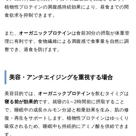
植物性プロテインの満腹感持続効果により、昼食までの間
食欲求を抑制できます。
また、
オーガニックプロテイン
は食前30分の摂取が体重管
理に有利です。食物繊維による満腹感で食事量を自然に調
整でき、過食を防げます。
美容・アンチエイジングを重視する場合
美容目的では、
オーガニックプロテイン
を飲むタイミグは
寝る前が効果的
です。就寝の1～2時間前に摂取すること
で、睡眠中の成長ホルモン分泌と相乗効果を生み、肌の修
復・再生をサポートします。植物性プロテインはゆっくり
吸収されるため、睡眠中も持続的にアミノ酸を供給できま
す。